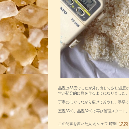
品温は38度でしたが外に出して少し温度
すが部分的に塊を作るようになりました
丁寧にほぐしながら広げて冷やし、手早
室温35℃、品温32℃で再び管理スタート
この記事を書いた人
村シェフ
時刻:
12:23