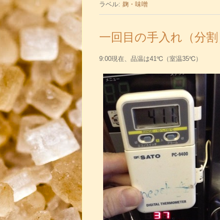
ラベル:
麹・味噌
一回目の手入れ（分割
9:00現在、品温は41℃（室温35℃）