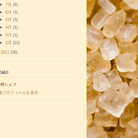
►
7月
(4)
►
6月
(3)
►
5月
(3)
►
4月
(1)
►
3月
(1)
►
2月
(22)
►
2011
(36)
己紹介
村シェフ
細プロフィールを表示