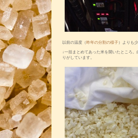
以前の温度（
昨年の分割の様子
）よりも
↓一括まとめてあった米を開いたところ。
りがしています。