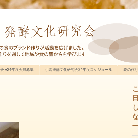
 ●24年度会員募集
小濁発酵文化研究会24年度スケジュール
麹の作
こ