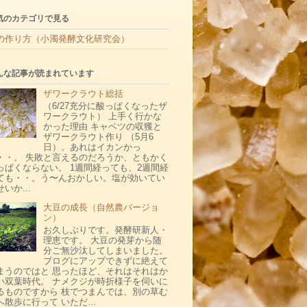
気のカテゴリで見る
の作り方（小濁発酵文化研究会）
んな記事が読まれています
ザワークラウト総括
（6/27充分に酸っぱくなったザ
ワークラウト） 上手く行かな
かった理由 キャベツの収獲と
ザワークラウト作り （5月6
日）。あれはイカンかっ
・・。 失敗と言えるのだろうか、ともかく
っぱくならない。 1週間経っても、2週間経
ても・・。う〜んおかしい。塩が効いてい
いか...
大豆の成長（自然農バージョ
ン）
お久しぶりです。発酵研新人・
理恵です。 大豆の発芽から随
分ご無沙汰してしまいました。
ブログにアップできずに絶えて
まうのではと 思ったほど、それはそれはか
い双葉時代。 ナメクジが時折様子を伺いに
るものですから 枝でつまんでは、別の草む
へ散歩に行って いただ...