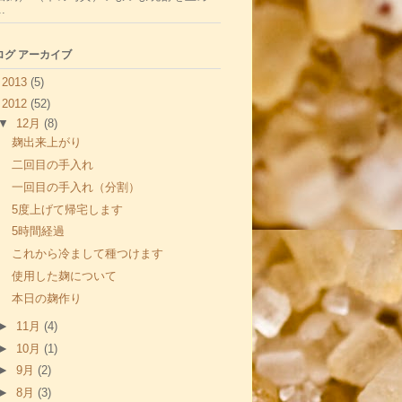
.
ログ アーカイブ
►
2013
(5)
▼
2012
(52)
▼
12月
(8)
麹出来上がり
二回目の手入れ
一回目の手入れ（分割）
5度上げて帰宅します
5時間経過
これから冷まして種つけます
使用した麹について
本日の麹作り
►
11月
(4)
►
10月
(1)
►
9月
(2)
►
8月
(3)