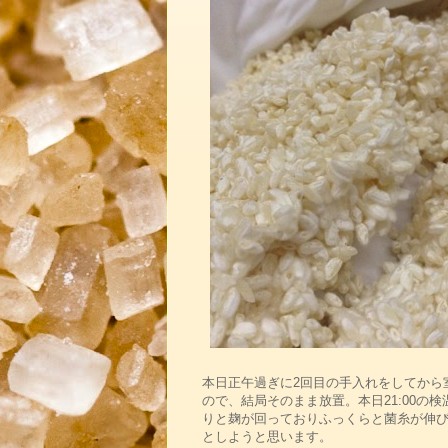
本日正午過ぎに2回目の手入れをしてから
ので、結局そのまま放置。本日21:00の
りと麹が回っておりふっくらと菌糸が伸
としようと思います。