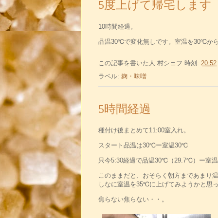
5度上げて帰宅します
10時間経過。
品温30℃で変化無しです。室温を30℃か
この記事を書いた人
村シェフ
時刻:
20:52
ラベル:
麹・味噌
5時間経過
種付け後まとめて11:00室入れ。
スタート品温は30℃ー室温30℃
只今5:30経過で品温30℃（29.7℃）ー室
このままだと、おそらく朝方まであまり
しなに室温を35℃に上げてみようかと思
焦らない焦らない・・。