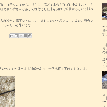
放置、様子をみてから、枯らし（広げて水分を飛ばし冷ますこと）を
酵研究会の皆さんと蒸して種付けした米を分けて培養するという試み
に入れ冷たい廊下などにおいて楽しみたいと思います。また、頃合い
使ってみたいと思います。
水
海
す
り
の
こ
造
よ
し
少し早いのですが外出する関係があって一回温度を下げておきます。
り
て
3
（