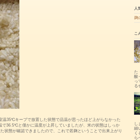
人
麹
こ
た
酸
っ
るせ
室温35℃キープで放置した状態で品温が思ったほど上がらなかった
し
検温で36.5℃と僅かに温度が上昇していましたが、米の状態はしっか
細
びた状態が確認できましたので、これで若麹ということで出来上がり
く
ら