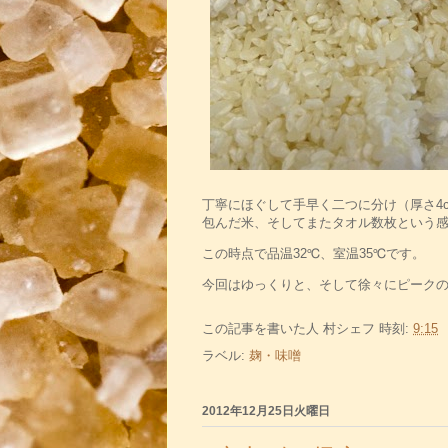
丁寧にほぐして手早く二つに分け（厚さ4
包んだ米、そしてまたタオル数枚という
この時点で品温32℃、室温35℃です。
今回はゆっくりと、そして徐々にピーク
この記事を書いた人
村シェフ
時刻:
9:15
ラベル:
麹・味噌
2012年12月25日火曜日