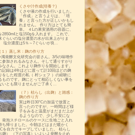
くさや汁作成(培養？)
くさや液の作成を行いました。
「作成」と言うよりは、「培
養」と言った方が正しいかもし
れません。 作り方はとても簡
単。 ４Lの果実酒用の容器に、
を2850mℓと塩150gを入れます。 これで、
水ぐらいの塩分濃度の水が出来上がりま
。 塩分濃度は5％～7ぐらいが良...
（１）蒸し米：麹の作り方
小濁発酵文化研究会の皆さん。3/5の味噌作
に参加されるみなさん。そして通りすがり
みなさん。これより麹作りを開始します。
の記録は4年ほどに渡って計10回ほどの麹
りをした程度の私（ 村シェフ ）の経験に
るものです。麹にとって相応しくない事を
ないとも限りませんがご了承く...
（７）枯らし（出麹）と雑感：
麹の作り方
実は昨日30°Cの加温で放置と
言ったのですが、一時間ほど様
子をみると温度がまだまだ上が
るようなので、少し不安にな
、発泡スチロールのケースに生地ごと入れ
持ち帰りました。今朝ほどはまだ暖かく
2°Cを自力でキープしていました。 枯らし
出麹） （下の写真）いよいよ発酵を止め