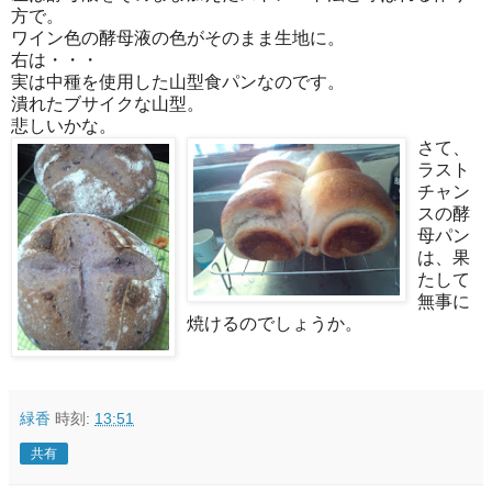
方で。
ワイン色の酵母液の色がそのまま生地に。
右は・・・
実は中種を使用した山型食パンなのです。
潰れたブサイクな山型。
悲しいかな。
さて、
ラスト
チャン
スの酵
母パン
は、果
たして
無事に
焼けるのでしょうか。
緑香
時刻:
13:51
共有