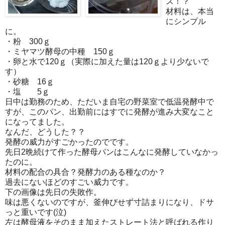
ス！？
材料は、本当
にシンプル
に。
・粉 300ｇ
・ミヤマツ酵母の中種 150ｇ
・卵と水で120ｇ（実際に加えた量は120ｇより少ないで
す）
・砂糖 16ｇ
・塩 5ｇ
日中は勤務のため、ただいま自宅の野菜室で低温発酵中で
すが、このパン、出勤前にはすでに発酵が進み大変なこと
になってました。
なんだ、どうした？？
発酵の威力がすごかったのでです。
先日2晩続けて作った酵母パンはこんなに発酵していなかっ
たのに。
材料の配合の具合？発酵力のある種なのか？
過去にないほどのすごい威力です。
下の画像は先日の失敗作。
味は悪くないのですが、釜伸びせず寸詰まりになり、ドサ
っと重いです(泣)
左は酵母液をそのまま加えたストレート法と呼ばれる作り